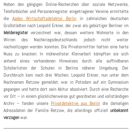
Neben den gängigen Online-Recherchen über soziale Netzwerke,
Telefonbücher und Personenregister eingetragener Vereine ermittelte
die
Aaden Wirtschaftsdetektei Berlin
in zahlreichen deutschen
Großstädten nach Leopold Erkner, der zwar als gebürtiger Berliner im
Melderegister
verzeichnet war, dessen weitere Wohnorte in den
Wirren des Nachkriegsdeutschlands jedoch nicht weiter
nachvollzogen werden konnten. Die Privatermittler hatten eine harte
Nuss zu knacken: In mühevollster Kleinarbeit kämpften sie sich
anhand eines vorhandenen Hinweises durch alle auffindbaren
Schülerlisten der Schulen in Berlins näherer Umgebung. Der
Durchbruch kam nach drei Wochen; Leopold Erkner, nun unter dem
Nachnamen Retzow gemeldet, war in Potsdam auf ein Gymnasium
gegangen und hatte dort sein Abitur absolviert. Durch eine Recherche
vor Ort – in einem glücklicherweise gut geordneten und vollständigen
Archiv – fanden unsere
Privatdetektive aus Berlin
die damaligen
Adressdaten der Familie Retzow, die allerdings offiziell
unbekannt
verzogen
war.